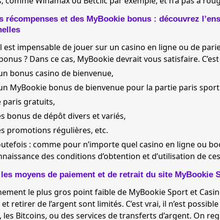
, comme Winamax ou Betclic par exemple, et n’a pas à roug
es récompenses et des MyBookie bonus : découvrez l’ens
elles
il est impensable de jouer sur un casino en ligne ou de par
bonus ? Dans ce cas, MyBookie devrait vous satisfaire. C’est 
un bonus casino de bienvenue,
un MyBookie bonus de bienvenue pour la partie paris sporti
 paris gratuits,
s bonus de dépôt divers et variés,
s promotions régulières, etc.
outefois : comme pour n’importe quel casino en ligne ou boo
naissance des conditions d’obtention et d’utilisation de ces
les moyens de paiement et de retrait du site MyBookie S
inement le plus gros point faible de MyBookie Sport et Casi
et retirer de l’argent sont limités. C’est vrai, il n’est possible
 les Bitcoins, ou des services de transferts d’argent. On reg