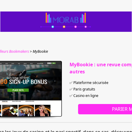
illeurs Bookmakers
MyBookie
MyBookie : une revue comp
autres
✅ Plateforme sécurisée
✅ Paris gratuits
✅ Casino en ligne
PARIER 