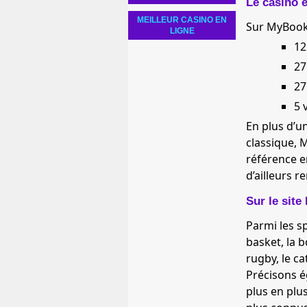
Le casino 
MEILLEUR CASINO EN
Sur MyBooki
LIGNE
12
27
27
5 
En plus d’un
classique, 
référence e
d’ailleurs r
Sur le site
Parmi les s
basket, la b
rugby, le ca
Précisons é
plus en plu