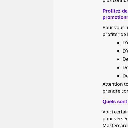
plus connus
Profitez d
promotionn
Pour vous, 
profiter de 
D’
D’
De
De
De
Attention t
prendre con
Quels sont 
Voici certa
pour verser 
Mastercard,