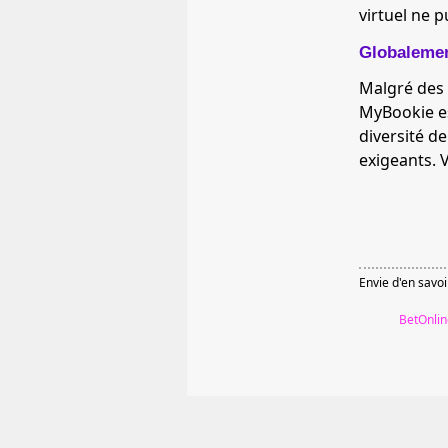
virtuel ne pu
Globalement
Malgré des 
MyBookie es
diversité d
exigeants. 
Envie d'en savoi
BetOnlin