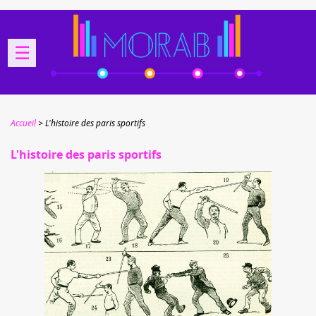
☰
Accueil
L'histoire des paris sportifs
L'histoire des paris sportifs