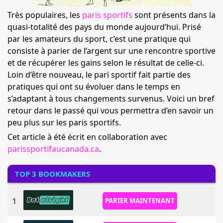
Très populaires, les
paris sportifs
sont présents dans la
quasi-totalité des pays du monde aujourd’hui. Prisé
par les amateurs du sport, c’est une pratique qui
consiste à parier de l’argent sur une rencontre sportive
et de récupérer les gains selon le résultat de celle-ci.
Loin d’être nouveau, le pari sportif fait partie des
pratiques qui ont su évoluer dans le temps en
s’adaptant à tous changements survenus. Voici un bref
retour dans le passé qui vous permettra d’en savoir un
peu plus sur les paris sportifs.
Cet article à été écrit en collaboration avec
parissportifaucanada.ca
.
TOP 3 BOOKMAKERS
1
PARIER MAINTENANT