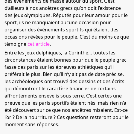
des événements de masse autour du sport. C’est
d’ailleurs à nos ancêtres grecs qu’on doit l’existence
des jeux olympiques. Réputés pour leur amour pour le
sport, ils ne manquaient aucune occasion pour
organiser des événements sportifs qui étaient des
occasions rêvées pour le peuple. C'est du moins ce que
témoigne
cet article
.
Entre les jeux delphiques, la Corinthe… toutes les
circonstances étaient bonnes pour que le peuple grec
fasse des paris sur les épreuves athlétiques qu’il
préférait le plus. Bien qu’il n’y ait pas de date précise,
les archéologues ont trouvé des dessins et des écrits
qui démontrent le caractère financier de certains
affrontements ensevelis sous terre. C’est certes une
preuve que les paris sportifs étaient nés, mais rien n’a
été découvert sur ce que nos ancêtres misaient. Est-ce
l’or ? De la nourriture ? Ces questions resteront pour le
moment sans réponses.